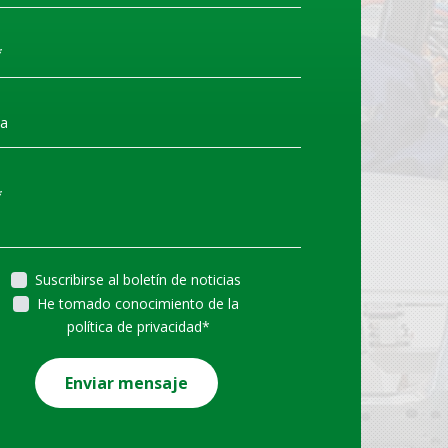
Suscribirse al boletín de noticias
CIÓN DE
He tomado conocimiento de la
BRADORES TECNA
política de privacidad
*
ncia las últimas noticias
Enviar mensaje
gama de equilibradores
 han introducido c…