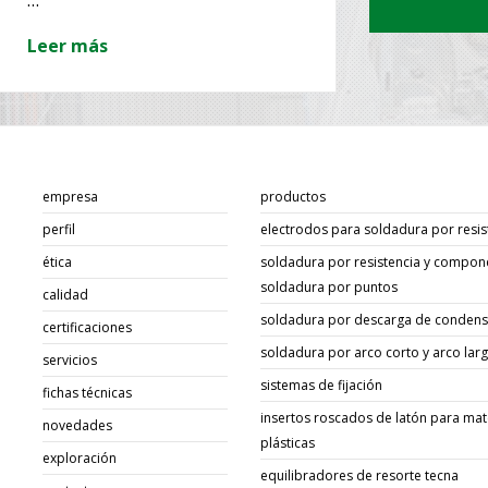
…
Leer más
Leer má
empresa
productos
perfil
electrodos para soldadura por resis
ética
soldadura por resistencia y compon
soldadura por puntos
calidad
soldadura por descarga de conden
certificaciones
soldadura por arco corto y arco lar
servicios
sistemas de fijación
fichas técnicas
insertos roscados de latón para mat
novedades
plásticas
exploración
equilibradores de resorte tecna