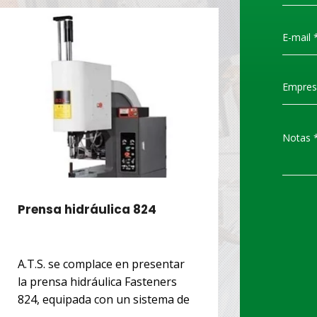
Prensa hidráulica 824
INNOVA
EQUILI
A.T.S. se complace en presentar
A.T.S. anu
la prensa hidráulica Fasteners
sobre la 
824, equipada con un sistema de
Tecna, se