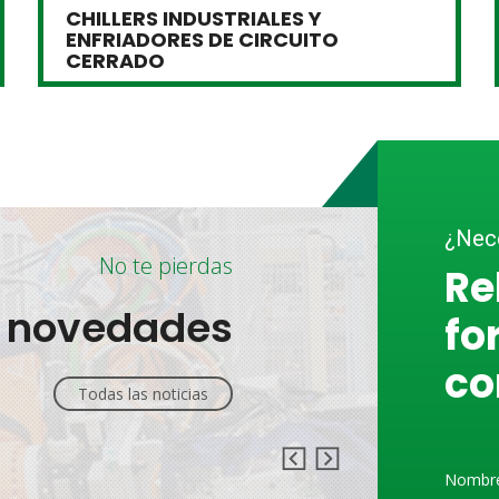
CHILLERS INDUSTRIALES Y
ENFRIADORES DE CIRCUITO
CERRADO
¿Nece
No te pierdas
Re
s novedades
fo
co
Todas las noticias