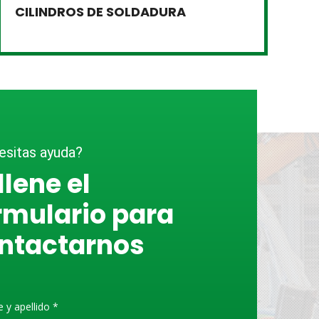
CILINDROS DE SOLDADURA
E
P
sitas ayuda?
llene el
rmulario para
ntactarnos