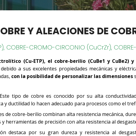
OBRE Y ALEACIONES DE COB
P), COBRE-CROMO-CIRCONIO (CuCrZr), COBRE-B
ctrolítico (Cu-ETP), el cobre-berilio (CuBe1 y CuBe2) y
 debido a sus excelentes propiedades mecánicas y eléctric
ndas,
con la posibilidad de personalizar las dimensiones
s
ste tipo de cobre es conocido por su alta conductividad 
eza y ductilidad lo hacen adecuado para procesos como el trefi
s de cobre-berilio combinan alta resistencia mecánica, durez
s y herramientas de precisión con alta resistencia al desgast
ción destaca por su gran dureza y resistencia al desg