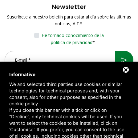
Newsletter
Suscríbete a nuestro boletín para estar al día sobre las últimas
noticias, A.T.S.
He tomado conocimiento de la
política de privacidad
*
Informative
We and selected third parties use cookies or similar
technologies for technical purposes and, with your
consent, also for other purposes as specified in the
cookie policy
.
If you close this banner with a tick or click on
"Decline", only technical cookies will be used. If you
want to select the cookies to be installed, click on
A.T.S. S.r.l. Via del Mangano, 4/A 40023 Castel Guelfo di Bologna
'Customise'. If you prefer, you can consent to the use
(BO) Italy | P.Iva 00824841209 |
Privacy
|
Notas legales
|
of all cookies, including cookies other than technical