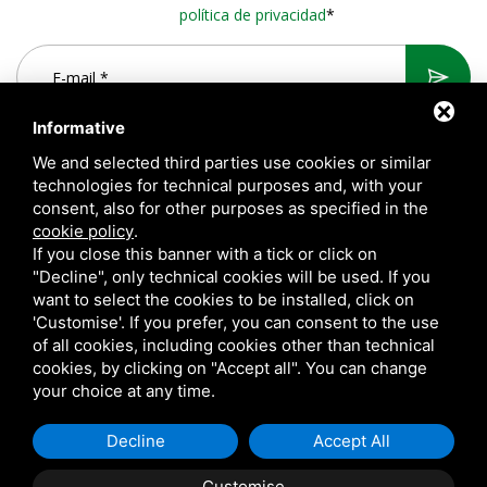
política de privacidad
*
Informative
We and selected third parties use cookies or similar
technologies for technical purposes and, with your
consent, also for other purposes as specified in the
cookie policy
.
If you close this banner with a tick or click on
"Decline", only technical cookies will be used. If you
want to select the cookies to be installed, click on
A.T.S. S.r.l. Via del Mangano, 4/A 40023 Castel Guelfo di Bologna
'Customise'. If you prefer, you can consent to the use
(BO) Italy | P.Iva 00824841209 |
Privacy
|
Notas legales
|
of all cookies, including cookies other than technical
cookies, by clicking on "Accept all". You can change
Sitemap
your choice at any time.
Questo sito è protetto da Google reCAPTCHA v3,
Privacy Policy
e
Terms of Service
di Google.
Decline
Accept All
Customise