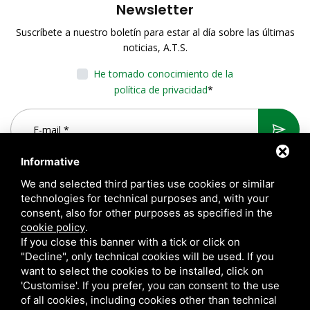
Newsletter
Suscríbete a nuestro boletín para estar al día sobre las últimas
noticias, A.T.S.
He tomado conocimiento de la
política de privacidad
*
Informative
We and selected third parties use cookies or similar
technologies for technical purposes and, with your
consent, also for other purposes as specified in the
cookie policy
.
If you close this banner with a tick or click on
"Decline", only technical cookies will be used. If you
want to select the cookies to be installed, click on
A.T.S. S.r.l. Via del Mangano, 4/A 40023 Castel Guelfo di Bologna
'Customise'. If you prefer, you can consent to the use
(BO) Italy | P.Iva 00824841209 |
Privacy
|
Notas legales
|
of all cookies, including cookies other than technical