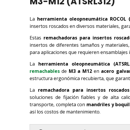
M3-M12 (ATSRL312)
La
herramienta oleopneumática ROCOL (
insertos roscados en diversos materiales, gar
Estas
remachadoras para insertos roscad
insertos de diferentes tamaños y materiales,
para aplicaciones que requieren ensamblajes 
La
herramienta oleopneumática (ATSRL
remachables
de
M3 a M12
en
acero galva
estructura ergonómica recubierta, que garant
La
remachadora para insertos roscados
soluciones de fijación fiables y de alta ca
transporte, completa con
mandriles y boquil
así los costos de mantenimiento.