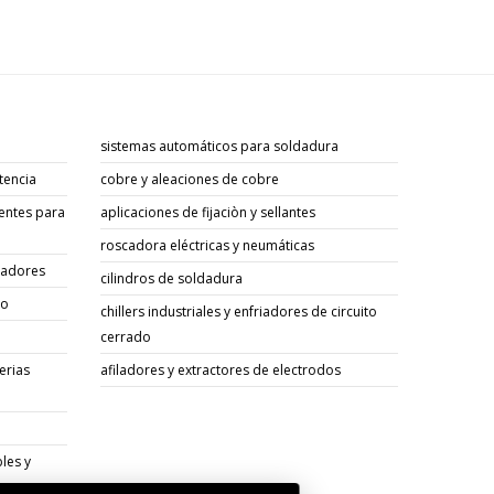
sistemas automáticos para soldadura
tencia
cobre y aleaciones de cobre
entes para
aplicaciones de fijaciòn y sellantes
roscadora eléctricas y neumáticas
sadores
cilindros de soldadura
go
chillers industriales y enfriadores de circuito
cerrado
erias
afiladores y extractores de electrodos
les y
os