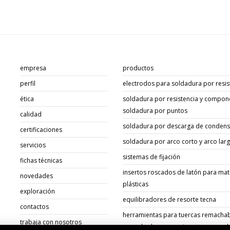
empresa
productos
perfil
electrodos para soldadura por resis
ética
soldadura por resistencia y compon
soldadura por puntos
calidad
soldadura por descarga de conden
certificaciones
soldadura por arco corto y arco lar
servicios
sistemas de fijación
fichas técnicas
insertos roscados de latón para mat
novedades
plásticas
exploración
equilibradores de resorte tecna
contactos
herramientas para tuercas remachab
trabaja con nosotros
remachadoras para insertos roscad