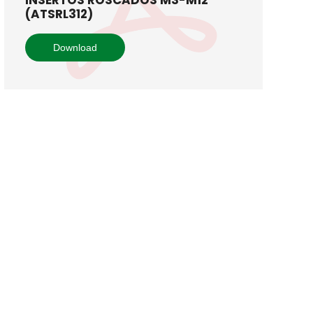
INSERTOS ROSCADOS M3-M12
(ATSRL312)
Download