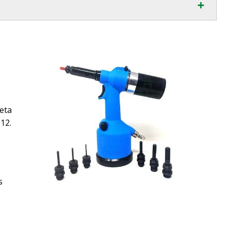
+
eta
12.
s