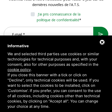
dernières nouvelles de l'A.T.S.
J’ai pris connaissance de la
politique de confidentialité
*
Informative
We and selected third parties use cookies or similar
technologies for technical purposes and, with your
consent, also for other purposes as specified in the
cookie policy
.
If you close this banner with a tick or click on
"Decline", only technical cookies will be used. If you
want to select the cookies to be installed, click on
A.T.S. S.r.l. Via del Mangano, 4/A 40023 Castel Guelfo di Bologna
'Customise'. If you prefer, you can consent to the use
(BO) Italy | P.Iva 00824841209 |
Privacy
|
Notes légales
|
of all cookies, including cookies other than technical
cookies, by clicking on "Accept all". You can change
Sitemap
your choice at any time.
Questo sito è protetto da Google reCAPTCHA v3,
Privacy Policy
e