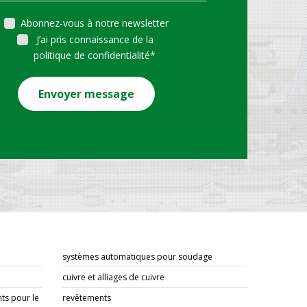
Abonnez-vous à notre newsletter
TION DES
J’ai pris connaissance de la
REURS TECNA
politique de confidentialité
*
nonce les dernières
és de la gamme
Envoyer message
reurs Tecna, cinq
ons impo…
 plus
systèmes automatiques pour soudage
cuivre et alliages de cuivre
ts pour le
revêtements