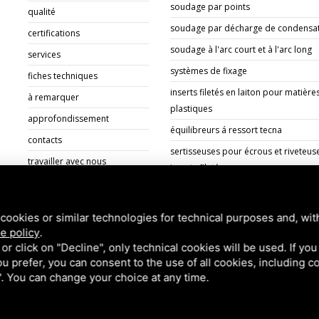
soudage par points
qualité
soudage par décharge de condensa
certifications
soudage à l'arc court et à l'arc long
services
systèmes de fixage
fiches techniques
inserts filetés en laiton pour matière
à remarquer
plastiques
approfondissement
équilibreurs á ressort tecna
contacts
sertisseuses pour écrous et riveteus
travailler avec nous
inserts filetés
documents
cookies or similar technologies for technical purposes and, wit
e policy
.
k or click on "Decline", only technical cookies will be used. If yo
 you prefer, you can consent to the use of all cookies, including 
 Bologna (BO) Italy | P.Iva 00824841209 |
Privacy
|
Notes légales
|
Site
l". You can change your choice at any time.
Service
di Google.