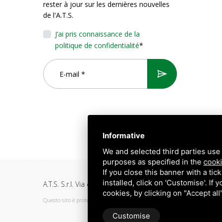
rester à jour sur les dernières nouvelles
de l'A.T.S.
J’ai pris connaissance de la
politique de confidentialité
*
Informative
We and selected third parties use 
purposes as specified in the
cooki
If you close this banner with a tic
installed, click on 'Customise'. If
A.T.S. S.r.l. Via del Mangano, 4/A 40023 Castel Guelfo di
cookies, by clicking on "Accept al
Questo sito è protetto da Google reCAPTCHA v3,
Privacy Policy
e
Terms of 
Customise