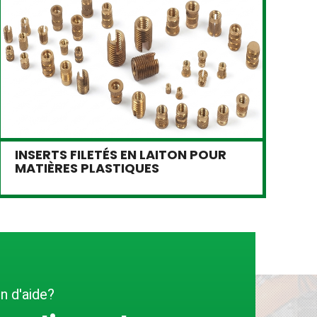
INSERTS FILETÉS EN LAITON POUR
R
MATIÈRES PLASTIQUES
n d'aide?