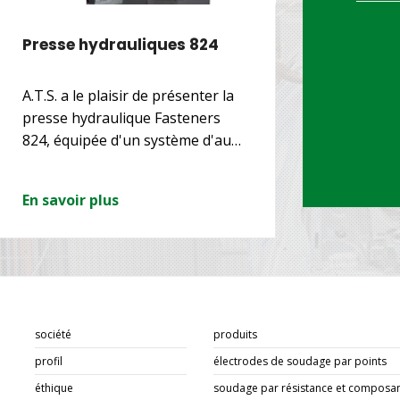
Presse hydrauliques 824
INNOVA
ÉQUILIB
A.T.S. a le plaisir de présenter la
A.T.S. an
presse hydraulique Fasteners
nouveaut
824, équipée d'un système d'au…
d'équilib
innovati
En savoir plus
En savoir
société
produits
profil
électrodes de soudage par points
éthique
soudage par résistance et composan