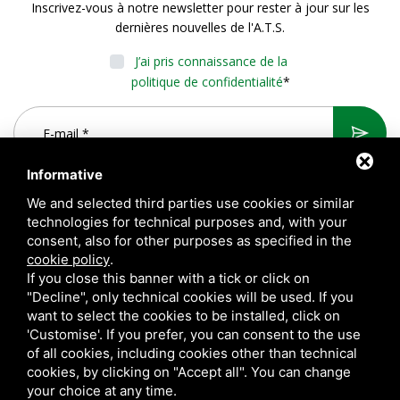
Inscrivez-vous à notre newsletter pour rester à jour sur les
dernières nouvelles de l'A.T.S.
J’ai pris connaissance de la
politique de confidentialité
*
Informative
We and selected third parties use cookies or similar
technologies for technical purposes and, with your
consent, also for other purposes as specified in the
cookie policy
.
If you close this banner with a tick or click on
"Decline", only technical cookies will be used. If you
want to select the cookies to be installed, click on
A.T.S. S.r.l. Via del Mangano, 4/A 40023 Castel Guelfo di Bologna
'Customise'. If you prefer, you can consent to the use
(BO) Italy | P.Iva 00824841209 |
Privacy
|
Notes légales
|
of all cookies, including cookies other than technical
cookies, by clicking on "Accept all". You can change
Sitemap
your choice at any time.