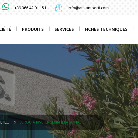
+39 366.42.01.151
info@atslamberti.com
CIÉTÉ
PRODUITS
SERVICES
FICHES TECHNIQUES
VETE…
ÉCROU À RIVETER SEMI-HEXAGONAL…