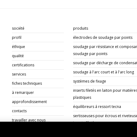
société
produits
profil
électrodes de soudage par points
éthique
soudage par résistance et composan
soudage par points
qualité
soudage par décharge de condensa
certifications
soudage à l'arc court et à l'arc long
services
systèmes de fixage
fiches techniques
inserts filetés en laiton pour matière
à remarquer
plastiques
approfondissement
équilibreurs á ressort tecna
contacts
sertisseuses pour écrous et riveteus
travailler avec nous
inserts filetés
documents