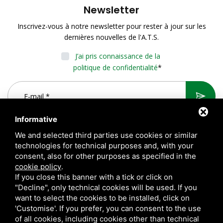
Newsletter
Inscrivez-vous à notre newsletter pour rester à jour sur les
dernières nouvelles de l'A.T.S.
J’ai pris connaissance de la
politique de confidentialité
*
Informative
We and selected third parties use cookies or similar
technologies for technical purposes and, with your
consent, also for other purposes as specified in the
cookie policy
.
If you close this banner with a tick or click on
"Decline", only technical cookies will be used. If you
want to select the cookies to be installed, click on
A.T.S. S.r.l. Via del Mangano, 4/A 40023 Castel Guelfo di Bologna
'Customise'. If you prefer, you can consent to the use
(BO) Italy | P.Iva 00824841209 |
Privacy
|
Notes légales
|
of all cookies, including cookies other than technical