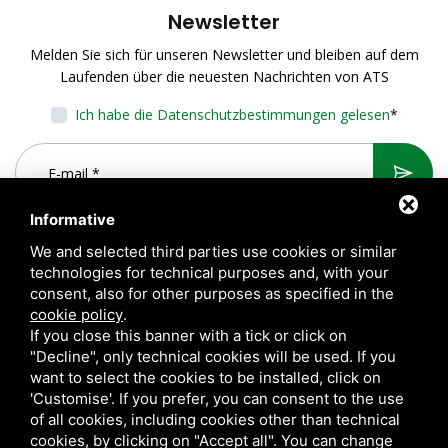
Newsletter
Melden Sie sich für unseren Newsletter und bleiben auf dem
Laufenden über die neuesten Nachrichten von ATS
Ich habe die Datenschutzbestimmungen gelesen
*
Informative
We and selected third parties use cookies or similar
technologies for technical purposes and, with your
consent, also for other purposes as specified in the
cookie policy
.
If you close this banner with a tick or click on
"Decline", only technical cookies will be used. If you
want to select the cookies to be installed, click on
A.T.S. S.r.l. Via del Mangano, 4/A 40023 Castel Guelfo di Bologna
'Customise'. If you prefer, you can consent to the use
(BO) Italy | P.Iva 00824841209 |
Privacy
|
Rechtliche Hinweise
|
of all cookies, including cookies other than technical
cookies, by clicking on "Accept all". You can change
Sitemap