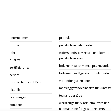
unternehmen
produkte
porträt
punktschweißelektroden
ethik
widerstandsschweissen und kompon
punktschweissen
qualität
bolzenschweissen mit spitzenzündu
zertifizierungen
bolzenschweißgeräte für hubzündun
service
verbindungselemente
technische datenblätter
messinggewindeeinsätze für kunstst
aktuelles
tecna federzüge
festigungen
werkzeuge für blindnietmuttern und
kontakte
nietmaschine für gewindeinserts