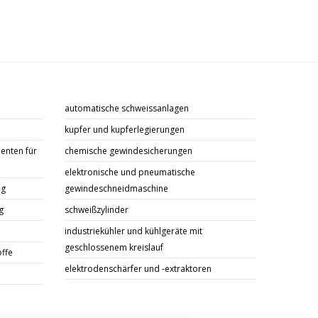
automatische schweissanlagen
kupfer und kupferlegierungen
enten für
chemische gewindesicherungen
elektronische und pneumatische
ng
gewindeschneidmaschine
g
schweißzylinder
industriekühler und kühlgeräte mit
geschlossenem kreislauf
offe
elektrodenschärfer und -extraktoren