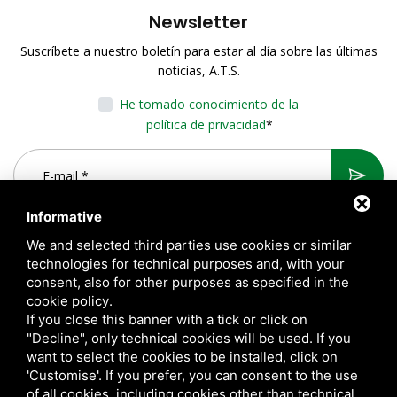
Newsletter
Suscríbete a nuestro boletín para estar al día sobre las últimas
noticias, A.T.S.
He tomado conocimiento de la
política de privacidad
*
Informative
We and selected third parties use cookies or similar
technologies for technical purposes and, with your
consent, also for other purposes as specified in the
cookie policy
.
If you close this banner with a tick or click on
"Decline", only technical cookies will be used. If you
want to select the cookies to be installed, click on
A.T.S. S.r.l. Via del Mangano, 4/A 40023 Castel Guelfo di Bologna
'Customise'. If you prefer, you can consent to the use
(BO) Italy | P.Iva 00824841209 |
Privacy
|
Notas legales
|
of all cookies, including cookies other than technical