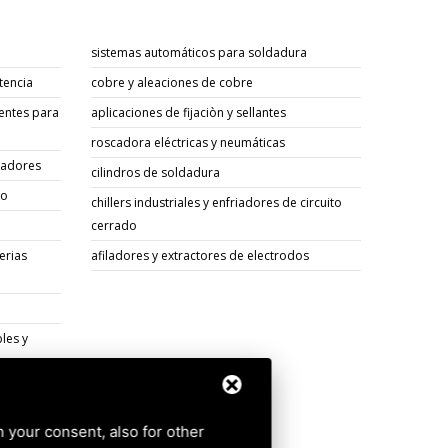
sistemas automáticos para soldadura
tencia
cobre y aleaciones de cobre
entes para
aplicaciones de fijaciòn y sellantes
roscadora eléctricas y neumáticas
sadores
cilindros de soldadura
go
chillers industriales y enfriadores de circuito
cerrado
erias
afiladores y extractores de electrodos
les y
os
h your consent, also for other