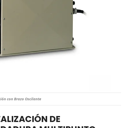
d de Control TE93
EALIZACIÓN DE