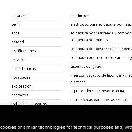
empresa
productos
perfil
electrodos para soldadura por resis
ética
soldadura por resistencia y compon
soldadura por puntos
calidad
soldadura por descarga de conden
certificaciones
soldadura por arco corto y arco lar
servicios
sistemas de fijación
fichas técnicas
insertos roscados de latón para mat
novedades
plásticas
exploración
equilibradores de resorte tecna
contactos
herramientas para tuercas remachab
trabaja con nosotros
remachadoras para insertos roscad
documentos
cookies or similar technologies for technical purposes and, wit