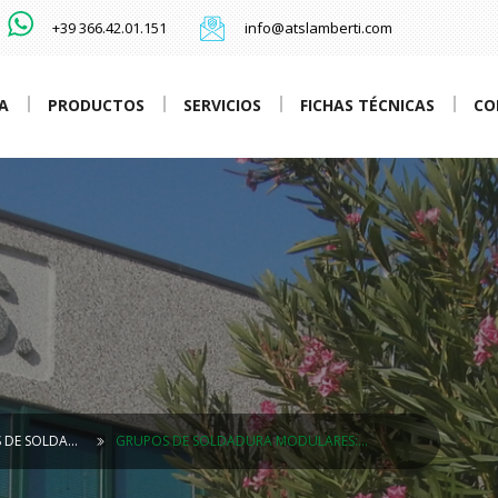
+39 366.42.01.151
info@atslamberti.com
A
PRODUCTOS
SERVICIOS
FICHAS TÉCNICAS
CO
 DE SOLDA…
GRUPOS DE SOLDADURA MODULARES:…