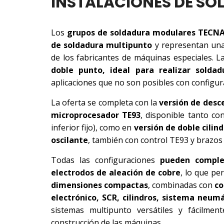
INSTALACIONES DE S
Los
grupos de soldadura modulares TECN
de soldadura multipunto
y representan una 
de los fabricantes de máquinas especiales. La
doble punto, ideal para realizar solda
aplicaciones que no son posibles con configur
La oferta se completa con la
versión de desc
microprocesador TE93
, disponible tanto co
inferior fijo), como en
versión de doble cilin
oscilante
, también con control TE93 y brazos 
Todas las configuraciones
pueden comple
electrodos de aleación de cobre
, lo que pe
dimensiones compactas
, combinadas con
co
electrónico, SCR, cilindros, sistema neumá
sistemas multipunto versátiles y fácilmen
construcción de las máquinas.