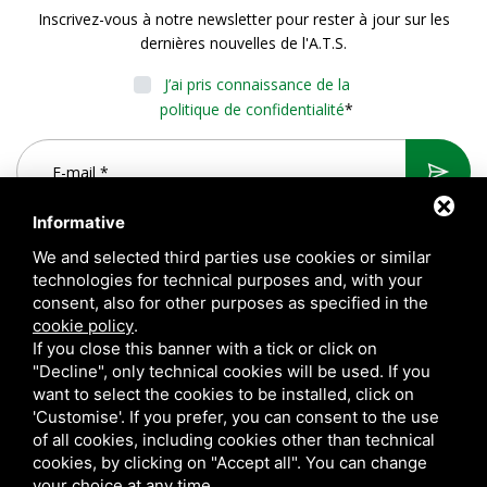
Inscrivez-vous à notre newsletter pour rester à jour sur les
dernières nouvelles de l'A.T.S.
J’ai pris connaissance de la
politique de confidentialité
*
Informative
We and selected third parties use cookies or similar
technologies for technical purposes and, with your
consent, also for other purposes as specified in the
cookie policy
.
If you close this banner with a tick or click on
"Decline", only technical cookies will be used. If you
want to select the cookies to be installed, click on
A.T.S. S.r.l. Via del Mangano, 4/A 40023 Castel Guelfo di Bologna
'Customise'. If you prefer, you can consent to the use
(BO) Italy | P.Iva 00824841209 |
Privacy
|
Notes légales
|
of all cookies, including cookies other than technical
cookies, by clicking on "Accept all". You can change
Sitemap
your choice at any time.