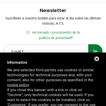
Newsletter
Suscríbete a nuestro boletín para estar al día sobre las últimas
noticias, A.T.S.
He tomado conocimiento de la
política de privacidad
*
Informative
We and selected third parties use cookies or similar
technologies for technical purposes and, with your
consent, also for other purposes as specified in the
cookie policy
.
If you close this banner with a tick or click on
"Decline", only technical cookies will be used. If you
want to select the cookies to be installed, click on
A.T.S. S.r.l. Via del Mangano, 4/A 40023 Castel Guelfo di Bologna
'Customise'. If you prefer, you can consent to the use