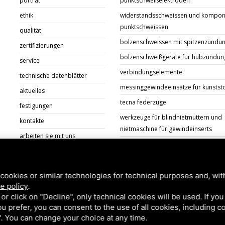
porträt
punktschweißelektroden
ethik
widerstandsschweissen und kompon
punktschweissen
qualität
bolzenschweissen mit spitzenzündu
zertifizierungen
bolzenschweißgeräte für hubzündun
service
verbindungselemente
technische datenblätter
messinggewindeeinsätze für kunstst
aktuelles
tecna federzüge
festigungen
werkzeuge für blindnietmuttern und
kontakte
nietmaschine für gewindeinserts
arbeiten sie mit uns
unterlagen
cookies or similar technologies for technical purposes and, wit
e policy
.
k or click on "Decline", only technical cookies will be used. If yo
 you prefer, you can consent to the use of all cookies, including 
 Bologna (BO) Italy | P.Iva 00824841209 |
Privacy
|
Rechtliche Hinweise
l". You can change your choice at any time.
Service
di Google.