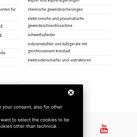
kupfer und kupferlegierungen
enten für
chemische gewindesicherungen
elektronische und pneumatische
ng
gewindeschneidmaschine
g
schweißzylinder
industriekühler und kühlgeräte mit
geschlossenem kreislauf
offe
elektrodenschärfer und -extraktoren
h your consent, also for other
u want to select the cookies to be
cookies other than technical
|
Sitemap