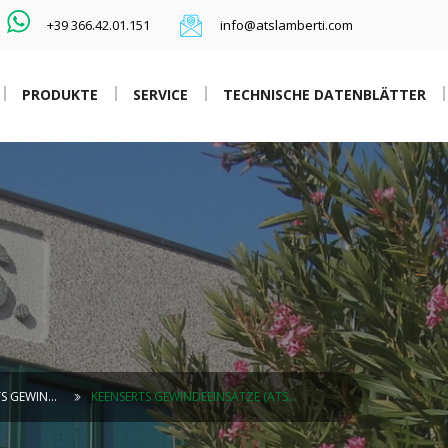
+39 366.42.01.151
info@atslamberti.com
PRODUKTE
SERVICE
TECHNISCHE DATENBLÄTTER
TS GEWIN…
KEENSERTS GEWINDEEINSÄTZE (ATS…