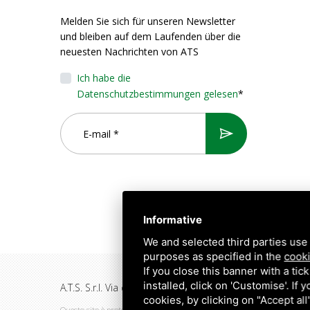
Melden Sie sich für unseren Newsletter
und bleiben auf dem Laufenden über die
neuesten Nachrichten von ATS
Ich habe die
Datenschutzbestimmungen gelesen
*
Informative
We and selected third parties use 
purposes as specified in the
cooki
If you close this banner with a tic
installed, click on 'Customise'. If
A.T.S. S.r.l. Via del Mangano, 4/A 40023 Castel Guelfo di
cookies, by clicking on "Accept al
Questo sito è protetto da Google reCAPTCHA v3,
Privacy Policy
e
Terms of 