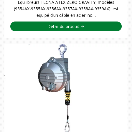
Équilibreurs TECNA ATEX ZERO GRAVITY, modèles
(9354AX-9355AX-9356AX-9357AX-9358AX-9359AX): est
équipé d’un câble en acier ino…
Détail du produit