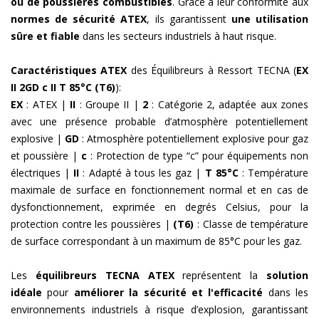
ou de poussières combustibles
. Grâce à leur conformité aux
normes de sécurité ATEX
, ils garantissent
une utilisation
sûre et fiable
dans les secteurs industriels à haut risque.
Caractéristiques ATEX
des Équilibreurs à Ressort TECNA (
EX
II 2GD c II T 85°C (T6)
):
EX
: ATEX |
II
: Groupe II |
2
: Catégorie 2, adaptée aux zones
avec une présence probable d’atmosphère potentiellement
explosive |
GD
: Atmosphère potentiellement explosive pour gaz
et poussière |
c
: Protection de type “c” pour équipements non
électriques |
II
: Adapté à tous les gaz |
T 85°C
: Température
maximale de surface en fonctionnement normal et en cas de
dysfonctionnement, exprimée en degrés Celsius, pour la
protection contre les poussières |
(T6)
: Classe de température
de surface correspondant à un maximum de 85°C pour les gaz.
Les
équilibreurs TECNA ATEX
représentent la
solution
idéale
pour
améliorer la sécurité et l'efficacité
dans les
environnements industriels à risque d’explosion, garantissant