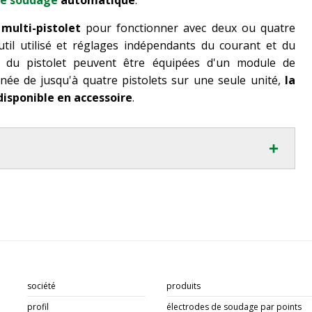
de soudage
automatique
.
multi-pistolet
pour fonctionner avec deux ou quatre
util utilisé et réglages indépendants du courant et du
 du pistolet peuvent être équipées d'un module de
tanée de jusqu'à quatre pistolets sur une seule unité,
la
disponible en accessoire
.
+
S
société
produits
profil
électrodes de soudage par points