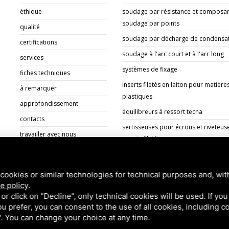
éthique
soudage par résistance et composan
soudage par points
qualité
soudage par décharge de condensa
certifications
soudage à l'arc court et à l'arc long
services
systèmes de fixage
fiches techniques
inserts filetés en laiton pour matière
à remarquer
plastiques
approfondissement
équilibreurs á ressort tecna
contacts
sertisseuses pour écrous et riveteus
travailler avec nous
inserts filetés
documents
cookies or similar technologies for technical purposes and, wit
e policy
.
k or click on "Decline", only technical cookies will be used. If yo
 you prefer, you can consent to the use of all cookies, including 
 Bologna (BO) Italy | P.Iva 00824841209 |
Privacy
|
Notes légales
|
Site
l". You can change your choice at any time.
Service
di Google.