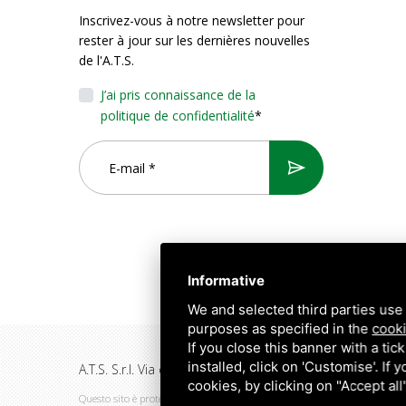
Inscrivez-vous à notre newsletter pour
rester à jour sur les dernières nouvelles
de l'A.T.S.
J’ai pris connaissance de la
politique de confidentialité
*
Informative
We and selected third parties use 
purposes as specified in the
cooki
If you close this banner with a tic
installed, click on 'Customise'. If
A.T.S. S.r.l. Via del Mangano, 4/A 40023 Castel Guelfo di
cookies, by clicking on "Accept al
Questo sito è protetto da Google reCAPTCHA v3,
Privacy Policy
e
Terms of 