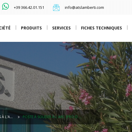
+39 366.42.01.151
info@atslamberti.com
CIÉTÉ
PRODUITS
SERVICES
FICHES TECHNIQUES
 À L'A…
POSTE À SOUDER À L'ARC (PRO-D …