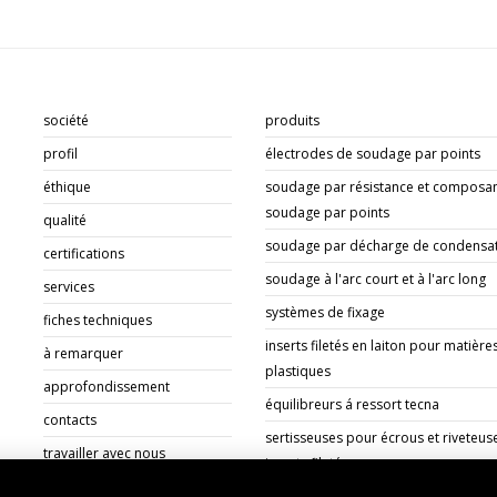
société
produits
profil
électrodes de soudage par points
éthique
soudage par résistance et composan
soudage par points
qualité
soudage par décharge de condensa
certifications
soudage à l'arc court et à l'arc long
services
systèmes de fixage
fiches techniques
inserts filetés en laiton pour matière
à remarquer
plastiques
approfondissement
équilibreurs á ressort tecna
contacts
sertisseuses pour écrous et riveteus
travailler avec nous
inserts filetés
documents