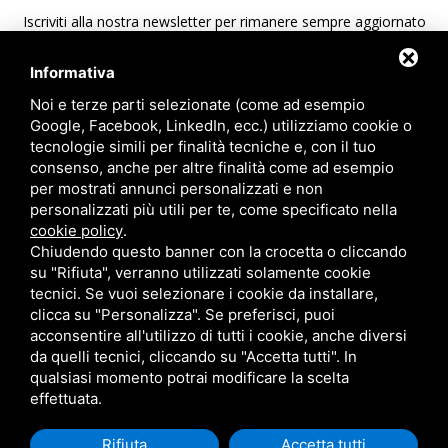
Iscriviti alla nostra newsletter per rimanere sempre aggiornato
sulle ultime novità di A.T.S.
Informativa
Ho preso visione dell'informativa sulla privacy
*
Noi e terze parti selezionate (come ad esempio
Google, Facebook, LinkedIn, ecc.) utilizziamo cookie o
tecnologie simili per finalità tecniche e, con il tuo
consenso, anche per altre finalità come ad esempio
per mostrati annunci personalizzati e non
personalizzati più utili per te, come specificato nella
cookie policy
.
Chiudendo questo banner con la crocetta o cliccando
su "Rifiuta", verranno utilizzati solamente cookie
tecnici. Se vuoi selezionare i cookie da installare,
clicca su "Personalizza". Se preferisci, puoi
acconsentire all'utilizzo di tutti i cookie, anche diversi
A.T.S. S.r.l. Via del Mangano, 4/A 40023 Castel Guelfo di Bologna
da quelli tecnici, cliccando su "Accetta tutti". In
qualsiasi momento potrai modificare la scelta
(BO) Italy | P.Iva 00824841209 |
Privacy
|
Note legali
|
Sitemap
effettuata.
Questo sito è protetto da Google reCAPTCHA v3,
Privacy Policy
e
Terms of Service
di Google.
Rifiuta
Accetta tutti