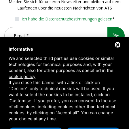
Melden Sie sich für unseren Newsletter und bleiben auf dem
Laufenden über die neuesten Nachrichten von ATS
Ich habe die Datenschutzbestimmungen gelesen
*
Informative
We and selected third parties use cookies or similar
technologies for technical purposes and, with your
consent, also for other purposes as specified in the
cookie policy
.
If you close this banner with a tick or click on
"Decline", only technical cookies will be used. If you
want to select the cookies to be installed, click on
A.T.S. S.r.l. Via del Mangano, 4/A 40023 Castel Guelfo di Bologna
'Customise'. If you prefer, you can consent to the use
(BO) Italy | P.Iva 00824841209 |
Privacy
|
Rechtliche Hinweise
|
of all cookies, including cookies other than technical
cookies, by clicking on "Accept all". You can change
Sitemap
your choice at any time.
Questo sito è protetto da Google reCAPTCHA v3,
Privacy Policy
e
Terms of Service
di Google.