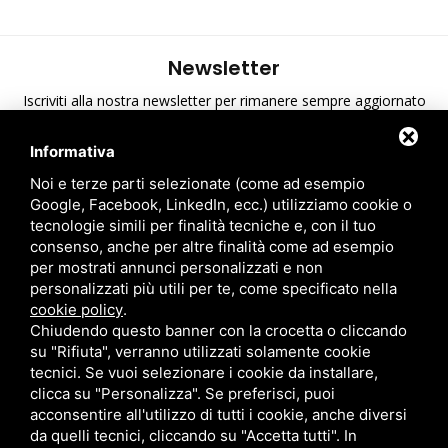
Newsletter
Iscriviti alla nostra newsletter per rimanere sempre aggiornato
sulle ultime novità di A.T.S.
Informativa
Ho preso visione dell'informativa sulla privacy
*
Noi e terze parti selezionate (come ad esempio
Google, Facebook, LinkedIn, ecc.) utilizziamo cookie o
tecnologie simili per finalità tecniche e, con il tuo
consenso, anche per altre finalità come ad esempio
per mostrati annunci personalizzati e non
personalizzati più utili per te, come specificato nella
cookie policy
.
Chiudendo questo banner con la crocetta o cliccando
su "Rifiuta", verranno utilizzati solamente cookie
tecnici. Se vuoi selezionare i cookie da installare,
clicca su "Personalizza". Se preferisci, puoi
acconsentire all'utilizzo di tutti i cookie, anche diversi
A.T.S. S.r.l. Via del Mangano, 4/A 40023 Castel Guelfo di Bologna
da quelli tecnici, cliccando su "Accetta tutti". In