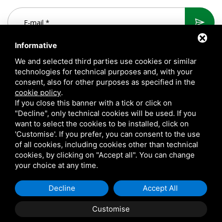
Informative
We and selected third parties use cookies or similar
technologies for technical purposes and, with your
consent, also for other purposes as specified in the
cookie policy
.
If you close this banner with a tick or click on
"Decline", only technical cookies will be used. If you
want to select the cookies to be installed, click on
A.T.S. S.r.l. Via del Mangano, 4/A 40023 Castel Guelfo di Bologna
'Customise'. If you prefer, you can consent to the use
(BO) Italy | P.Iva 00824841209 |
Privacy
|
Rechtliche Hinweise
|
of all cookies, including cookies other than technical
cookies, by clicking on "Accept all". You can change
Sitemap
your choice at any time.
Questo sito è protetto da Google reCAPTCHA v3,
Privacy Policy
e
Terms of Service
di Google.
Decline
Accept All
Customise