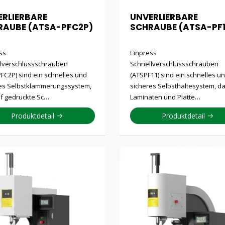
ERLIERBARE
UNVERLIERBARE
RAUBE (ATSA-PFC2P)
SCHRAUBE (ATSA-PF1
ss
Einpress
lverschlussschrauben
Schnellverschlussschrauben
FC2P) sind ein schnelles und
(ATSPF11) sind ein schnelles u
es Selbstklammerungssystem,
sicheres Selbsthaltesystem, d
f gedruckte Sc…
Laminaten und Platte…
Produktdetail
Produktdetail