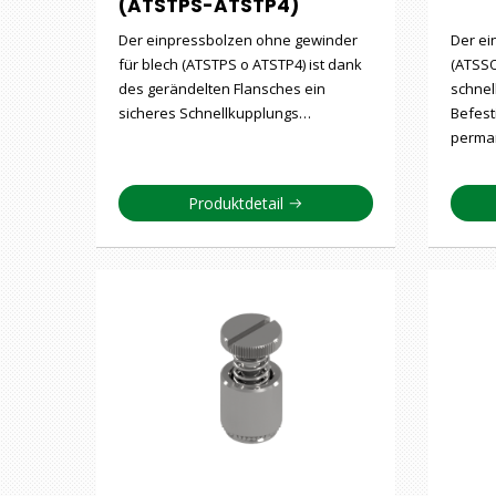
(ATSTPS-ATSTP4)
Der einpressbolzen ohne gewinder
Der e
für blech (ATSTPS o ATSTP4) ist dank
(ATSSO
des gerändelten Flansches ein
schnel
sicheres Schnellkupplungs…
Befest
perma
Produktdetail