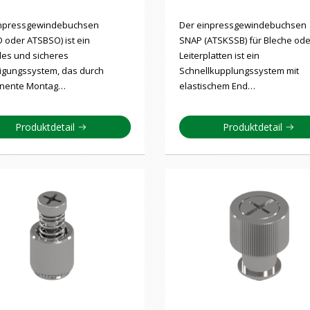
inpressgewindebuchsen
Der einpressgewindebuchsen
 oder ATSBSO) ist ein
SNAP (ATSKSSB) für Bleche ode
les und sicheres
Leiterplatten ist ein
igungssystem, das durch
Schnellkupplungssystem mit
nente Montag…
elastischem End…
Produktdetail
Produktdetail