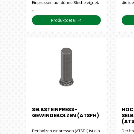
Einpressen auf dünne Bleche eignet.
die id
…
Produktdetail
SELBSTEINPRESS-
HOC
GEWINDEBOLZEN (ATSFH)
SEL
(AT
Der bolzen einpressen (ATSFH) ist ein
Der bo