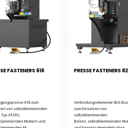
SE FASTENERS 618
PRESSE FASTENERS 8
igungspresse 618 zum
Verbindungselemente 824 drü
tzen von selbstklemmenden
zum Einsetzen von
 Typ ATSFH,
selbstklemmenden
tklammernden Muttern und
Bolzen, selbstklemmenden Mut
tklemmenden Ab…
und Einpressgewindebuchse…