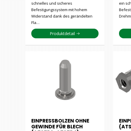
schnelles und sicheres
ein sc
Befestigungssystem mit hohem
Befest
Widerstand dank des gerändelten
Drehmo
Fla…
Produktdetail
EINPRESSBOLZEN OHNE
EIN
GEWINDE FÜR BLECH
(AT