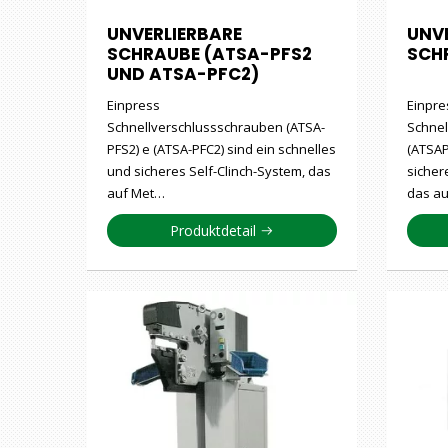
UNVERLIERBARE
UNV
SCHRAUBE (ATSA-PFS2
SCH
UND ATSA-PFC2)
Einpress
Einpre
Schnellverschlussschrauben (ATSA-
Schnel
PFS2) e (ATSA-PFC2) sind ein schnelles
(ATSAP
und sicheres Self-Clinch-System, das
sicher
auf Met…
das au
Produktdetail