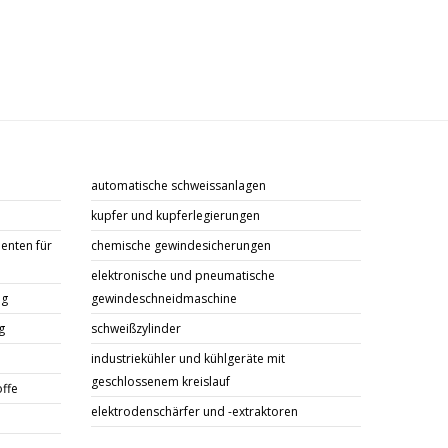
automatische schweissanlagen
kupfer und kupferlegierungen
enten für
chemische gewindesicherungen
elektronische und pneumatische
ng
gewindeschneidmaschine
g
schweißzylinder
industriekühler und kühlgeräte mit
geschlossenem kreislauf
offe
elektrodenschärfer und -extraktoren