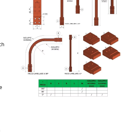
ch
e
n