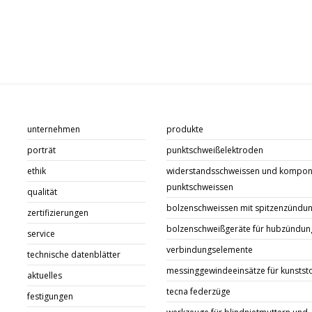
unternehmen
produkte
porträt
punktschweißelektroden
ethik
widerstandsschweissen und kompon
punktschweissen
qualität
bolzenschweissen mit spitzenzündu
zertifizierungen
bolzenschweißgeräte für hubzündun
service
verbindungselemente
technische datenblätter
messinggewindeeinsätze für kunstst
aktuelles
tecna federzüge
festigungen