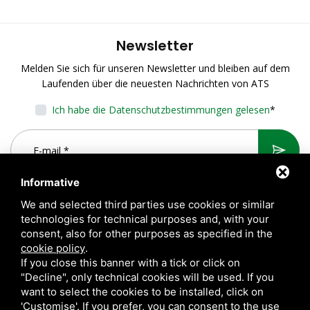
Newsletter
Melden Sie sich für unseren Newsletter und bleiben auf dem
Laufenden über die neuesten Nachrichten von ATS
Ich habe die Datenschutzbestimmungen gelesen
*
Informative
We and selected third parties use cookies or similar
technologies for technical purposes and, with your
consent, also for other purposes as specified in the
cookie policy
.
If you close this banner with a tick or click on
"Decline", only technical cookies will be used. If you
want to select the cookies to be installed, click on
A.T.S. S.r.l. Via del Mangano, 4/A 40023 Castel Guelfo di Bologna
'Customise'. If you prefer, you can consent to the use