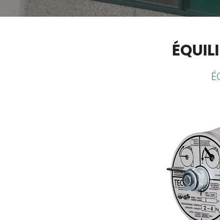
ÉQUIL
É