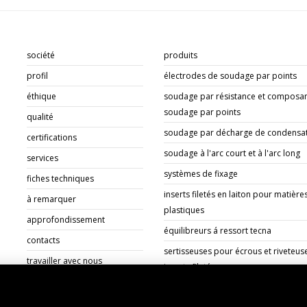
société
produits
profil
électrodes de soudage par points
éthique
soudage par résistance et composan
soudage par points
qualité
soudage par décharge de condensa
certifications
soudage à l'arc court et à l'arc long
services
systèmes de fixage
fiches techniques
inserts filetés en laiton pour matière
à remarquer
plastiques
approfondissement
équilibreurs á ressort tecna
contacts
sertisseuses pour écrous et riveteus
travailler avec nous
inserts filetés
documents