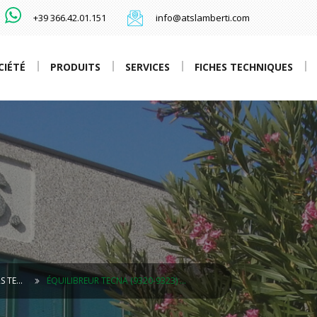
+39 366.42.01.151
info@atslamberti.com
CIÉTÉ
PRODUITS
SERVICES
FICHES TECHNIQUES
S TE…
ÉQUILIBREUR TECNA (9320-9323) …