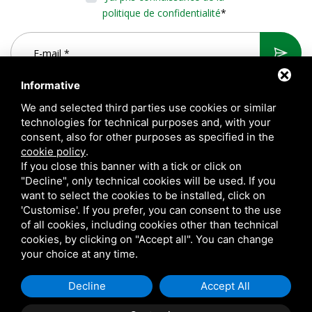
politique de confidentialité
*
Informative
We and selected third parties use cookies or similar
technologies for technical purposes and, with your
consent, also for other purposes as specified in the
cookie policy
.
If you close this banner with a tick or click on
"Decline", only technical cookies will be used. If you
want to select the cookies to be installed, click on
A.T.S. S.r.l. Via del Mangano, 4/A 40023 Castel Guelfo di Bologna
'Customise'. If you prefer, you can consent to the use
(BO) Italy | P.Iva 00824841209 |
Privacy
|
Notes légales
|
of all cookies, including cookies other than technical
cookies, by clicking on "Accept all". You can change
Sitemap
your choice at any time.
Questo sito è protetto da Google reCAPTCHA v3,
Privacy Policy
e
Terms of Service
di Google.
Decline
Accept All