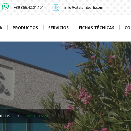
+39 366.42.01.151
info@atslamberti.com
A
PRODUCTOS
SERVICIOS
FICHAS TÉCNICAS
CO
CIEGOS…
REMACHE ESTÁNDAR