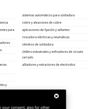
sistemas automáticos para soldadura
tencia
cobre y aleaciones de cobre
entes para
aplicaciones de fijaciòn y sellantes
roscadora eléctricas y neumáticas
sadores
cilindros de soldadura
go
chillers industriales y enfriadores de circuito
cerrado
erias
afiladores y extractores de electrodos
les y
os
h your consent, also for other