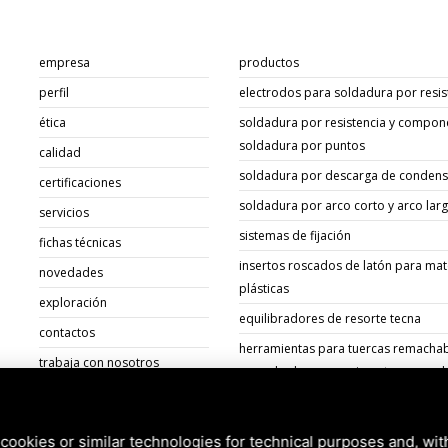
empresa
productos
perfil
electrodos para soldadura por resis
ética
soldadura por resistencia y compon
soldadura por puntos
calidad
soldadura por descarga de conden
certificaciones
soldadura por arco corto y arco lar
servicios
sistemas de fijación
fichas técnicas
insertos roscados de latón para mat
novedades
plásticas
exploración
equilibradores de resorte tecna
contactos
herramientas para tuercas remachab
trabaja con nosotros
remachadoras para insertos roscad
documentos
cookies or similar technologies for technical purposes and, wit