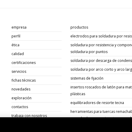
empresa
productos
perfil
electrodos para soldadura por resis
ética
soldadura por resistencia y compon
soldadura por puntos
calidad
soldadura por descarga de conden
certificaciones
soldadura por arco corto y arco lar
servicios
sistemas de fijación
fichas técnicas
insertos roscados de latón para mat
novedades
plásticas
exploración
equilibradores de resorte tecna
contactos
herramientas para tuercas remachab
trabaja con nosotros
remachadoras para insertos roscad
documentos