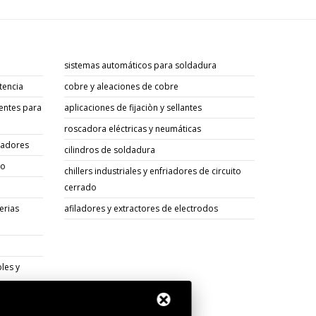
sistemas automáticos para soldadura
tencia
cobre y aleaciones de cobre
entes para
aplicaciones de fijaciòn y sellantes
roscadora eléctricas y neumáticas
sadores
cilindros de soldadura
go
chillers industriales y enfriadores de circuito
cerrado
erias
afiladores y extractores de electrodos
les y
os