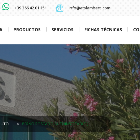
+39 366.42.01.151
info@atslamberti.com
A
PRODUCTOS
SERVICIOS
FICHAS TÉCNICAS
CO
 AUTO…
PERNO ROSCADO AUTOINSERTABLE (…