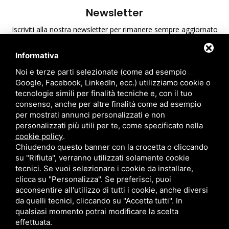
Newsletter
Iscriviti alla nostra newsletter per rimanere sempre aggiornato
sulle ultime novità di A.T.S.
Informativa
Ho preso visione dell'informativa sulla privacy
*
Noi e terze parti selezionate (come ad esempio
Google, Facebook, LinkedIn, ecc.) utilizziamo cookie o
tecnologie simili per finalità tecniche e, con il tuo
consenso, anche per altre finalità come ad esempio
per mostrati annunci personalizzati e non
personalizzati più utili per te, come specificato nella
cookie policy
.
Chiudendo questo banner con la crocetta o cliccando
su "Rifiuta", verranno utilizzati solamente cookie
tecnici. Se vuoi selezionare i cookie da installare,
clicca su "Personalizza". Se preferisci, puoi
acconsentire all'utilizzo di tutti i cookie, anche diversi
A.T.S. S.r.l. Via del Mangano, 4/A 40023 Castel Guelfo di Bologna
da quelli tecnici, cliccando su "Accetta tutti". In
qualsiasi momento potrai modificare la scelta
(BO) Italy | P.Iva 00824841209 |
Privacy
|
Note legali
|
Sitemap
effettuata.