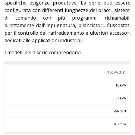
specifiche esigenze produttive. La serie può essere
configurata con differenti lunghezze dei bracci, sistemi
di comando con più programmi richiamabili
direttamente dall'impugnatura, bilanciatori, flussostati
per il controllo del raffreddamento e ulteriori accessori
dedicati alle applicazioni industriali.
I modelli della serie comprendono:
Modello
Potenza
Potenza
Forza
Spessore
TECNA 3321
nominale
max
elettrodi
max
acciaio
16 kVA
dolce
37 kVA
286 daN
3+3 mm