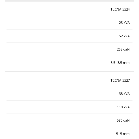
TECNA 3324
23 kVA
52 kVA
268 daN
3,5+3,5 mm
TECNA 3327
38 kVA
110 kVA
580 daN
5+5 mm