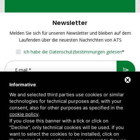
Newsletter
Melden Sie sich für unseren Newsletter und bleiben auf dem
Laufenden über die neuesten Nachrichten von ATS
Ich habe die Datenschutzbestimmungen gelesen
*
Informative
We and selected third parties use cookies or similar
technologies for technical purposes and, with your
consent, also for other purposes as specified in the
cookie policy
.
If you close this banner with a tick or click on
"Decline", only technical cookies will be used. If you
want to select the cookies to be installed, click on
A.T.S. S.r.l. Via del Mangano, 4/A 40023 Castel Guelfo di Bologna