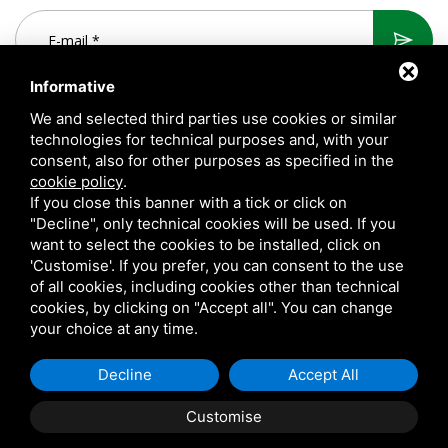
Informative
We and selected third parties use cookies or similar
technologies for technical purposes and, with your
consent, also for other purposes as specified in the
cookie policy
.
If you close this banner with a tick or click on
"Decline", only technical cookies will be used. If you
want to select the cookies to be installed, click on
A.T.S. S.r.l. Via del Mangano, 4/A 40023 Castel Guelfo di Bologna
'Customise'. If you prefer, you can consent to the use
(BO) Italy | P.Iva 00824841209 |
Privacy
|
Rechtliche Hinweise
|
of all cookies, including cookies other than technical
cookies, by clicking on "Accept all". You can change
Sitemap
your choice at any time.
Questo sito è protetto da Google reCAPTCHA v3,
Privacy Policy
e
Terms of Service
di Google.
Decline
Accept All
Customise