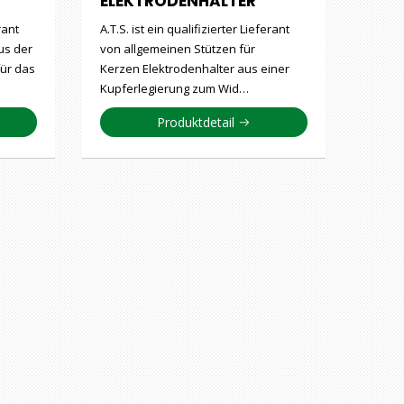
ELEKTRODENHALTER
rant
A.T.S. ist ein qualifizierter Lieferant
us der
von allgemeinen Stützen für
ür das
Kerzen Elektrodenhalter aus einer
Kupferlegierung zum Wid…
Produktdetail