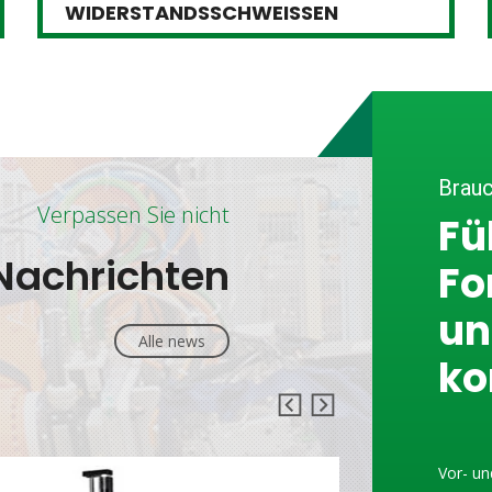
WIDERSTANDSSCHWEISSEN
Brauc
Verpassen Sie nicht
Fü
Nachrichten
Fo
un
Alle news
ko