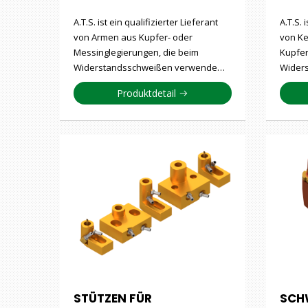
A.T.S. ist ein qualifizierter Lieferant
A.T.S. 
von Armen aus Kupfer- oder
von Ke
Messinglegierungen, die beim
Kupfer
Widerstandsschweißen verwende…
Wider
Produktdetail
STÜTZEN FÜR
SCH