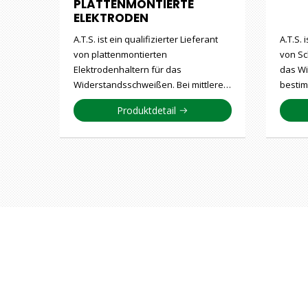
PLATTENMONTIERTE
ELEKTRODEN
A.T.S. ist ein qualifizierter Lieferant
A.T.S. 
von plattenmontierten
von Sc
Elektrodenhaltern für das
das Wi
Widerstandsschweißen. Bei mittlere…
bestim
Produktdetail