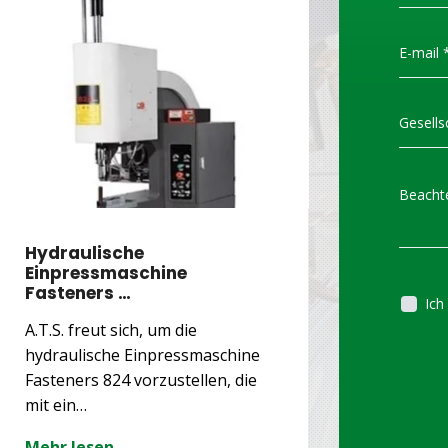
Hydraulische
INNOVA
Einpressmaschine
BALANC
Fasteners …
Ich
A.T.S. freut sich, um die
A.T.S. kü
hydraulische Einpressmaschine
Nachricht
Fasteners 824 vorzustellen, die
Tecna Bal
mit ein…
Modelle…
Mehr lesen
Mehr les