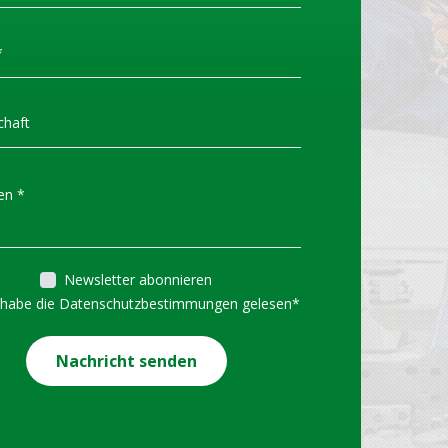
TION VON TECNA
ERS
Newsletter abonnieren
 habe die Datenschutzbestimmungen gelesen
*
ndigt die neuesten
en über die Palette von
Nachricht senden
ancers an. An den
en