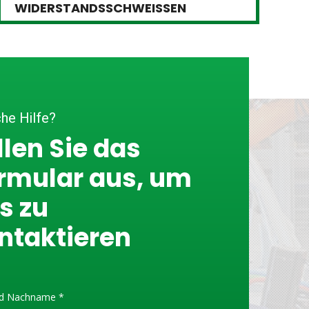
WIDERSTANDSSCHWEISSEN
W
he Hilfe?
llen Sie das
rmular aus, um
s zu
ntaktieren