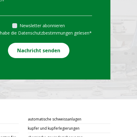
TION VON TECNA
ERS
Newsletter abonnieren
 habe die Datenschutzbestimmungen gelesen
*
ndigt die neuesten
en über die Palette von
Nachricht senden
ancers an. An den
en
automatische schweissanlagen
kupfer und kupferlegierungen