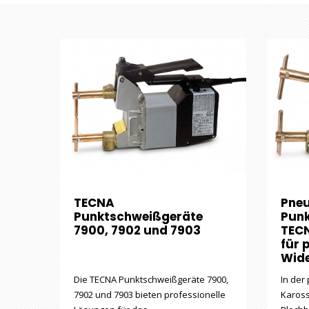
TECNA
Pne
Punktschweißgeräte
Pun
7900, 7902 und 7903
TECN
für 
Wid
Die TECNA Punktschweißgeräte 7900,
In der
7902 und 7903 bieten professionelle
Kaross