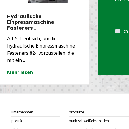
Hydraulische
INNOVA
Einpressmaschine
BALANC
Fasteners …
Ich
A.T.S. freut sich, um die
A.T.S. kü
hydraulische Einpressmaschine
Nachricht
Fasteners 824 vorzustellen, die
Tecna Bal
mit ein…
Modelle…
Mehr lesen
Mehr les
unternehmen
produkte
porträt
punktschweißelektroden