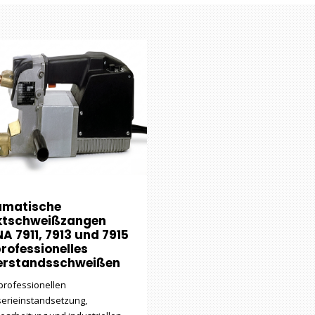
umatische
ktschweißzangen
A 7911, 7913 und 7915
professionelles
erstandsschweißen
 professionellen
erieinstandsetzung,