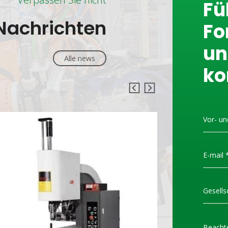
Fü
Nachrichten
Fo
un
Alle news
ko