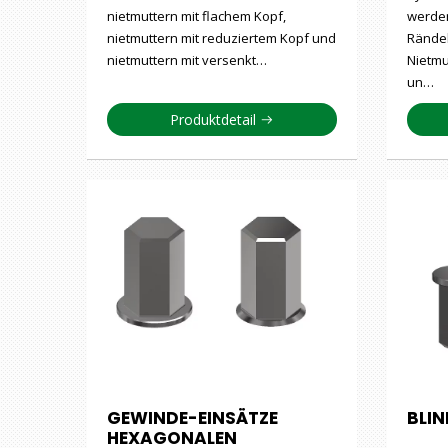
nietmuttern mit flachem Kopf,
werden
nietmuttern mit reduziertem Kopf und
Rändel
nietmuttern mit versenkt…
Nietmu
un…
Produktdetail
GEWINDE-EINSÄTZE
BLI
HEXAGONALEN