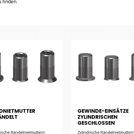
 finden.
NDNIETMUTTER
GEWINDE-EINSÄTZE
ÄNDELT
ZYLINDRISCHEN
GESCHLOSSEN
rische Rändelnietmuttern
Zylindrische Rändelnietmutter