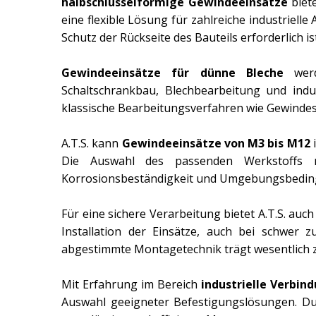
halbschlüsselförmige Gewindeeinsätze
biet
eine flexible Lösung für zahlreiche industrie
Schutz der Rückseite des Bauteils erforderlich ist
Gewindeeinsätze für dünne Bleche
werde
Schaltschrankbau, Blechbearbeitung und indu
klassische Bearbeitungsverfahren wie Gewindesch
A.T.S. kann
Gewindeeinsätze von M3 bis M12
i
Die Auswahl des passenden Werkstoffs r
Korrosionsbeständigkeit und Umgebungsbedin
Für eine sichere Verarbeitung bietet A.T.S. au
Installation der Einsätze, auch bei schwer 
abgestimmte Montagetechnik trägt wesentlich zu
Mit Erfahrung im Bereich
industrielle Verbin
Auswahl geeigneter Befestigungslösungen. Du