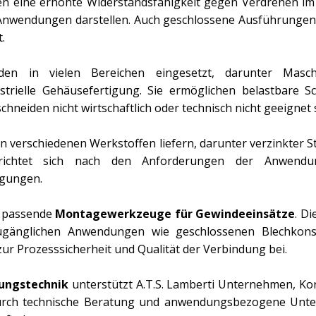
en eine erhöhte Widerstandsfähigkeit gegen Verdrehen im
lle Anwendungen darstellen. Auch geschlossene Ausführungen
.
n in vielen Bereichen eingesetzt, darunter Maschine
strielle Gehäusefertigung. Sie ermöglichen belastbare S
neiden nicht wirtschaftlich oder technisch nicht geeignet 
n verschiedenen Werkstoffen liefern, darunter verzinkter St
ichtet sich nach den Anforderungen der Anwendung,
gungen.
ch passende
Montagewerkzeuge für Gewindeeinsätze
. D
zugänglichen Anwendungen wie geschlossenen Blechkonst
r Prozesssicherheit und Qualität der Verbindung bei.
dungstechnik
unterstützt A.T.S. Lamberti Unternehmen, Ko
rch technische Beratung und anwendungsbezogene Unterst