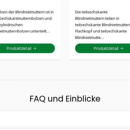
lzen der Blindnietmuttern ist in
Die teilsechskante
 Sechskantmutternbolzen und
Blindnietmuttern teilen in
zylindrischen
teilsechskante Blindnietmutter
ietmutternbolzen unterteilt…
Flachkopf und teilsechskante
Blindnietmutte…
Produktdetail
Produktdetail
FAQ und Einblicke