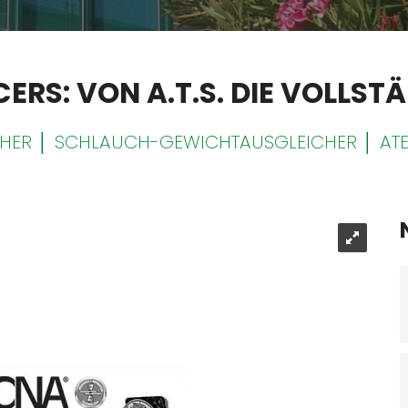
RS: VON A.T.S. DIE VOLLST
CHER │ SCHLAUCH-GEWICHTAUSGLEICHER │ AT