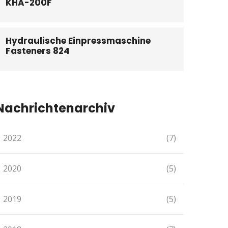
KHA-200F
Hydraulische Einpressmaschine
Fasteners 824
Nachrichtenarchiv
2022
(7)
2020
(5)
2019
(5)