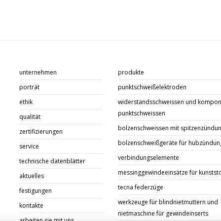
unternehmen
produkte
porträt
punktschweißelektroden
ethik
widerstandsschweissen und kompon
punktschweissen
qualität
bolzenschweissen mit spitzenzündu
zertifizierungen
bolzenschweißgeräte für hubzündun
service
verbindungselemente
technische datenblätter
messinggewindeeinsätze für kunstst
aktuelles
tecna federzüge
festigungen
werkzeuge für blindnietmuttern und
kontakte
nietmaschine für gewindeinserts
arbeiten sie mit uns